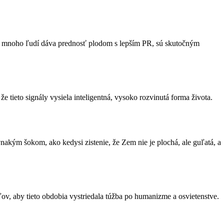
 a mnoho ľudí dáva prednosť plodom s lepším PR, sú skutočným
ieto signály vysiela inteligentná, vysoko rozvinutá forma života.
vnakým šokom, ako kedysi zistenie, že Zem nie je plochá, ale guľatá, a
ľov, aby tieto obdobia vystriedala túžba po humanizme a osvietenstve.