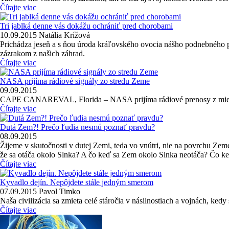
Čítajte viac
Tri jablká denne vás dokážu ochrániť pred chorobami
10.09.2015
Natália Krížová
Prichádza jeseň a s ňou úroda kráľovského ovocia nášho podnebného 
zázrakom z našich záhrad.
Čítajte viac
NASA prijíma rádiové signály zo stredu Zeme
09.09.2015
CAPE CANAREVAL, Florida – NASA prijíma rádiové prenosy z miesta, k
Čítajte viac
Dutá Zem?! Prečo ľudia nesmú poznať pravdu?
08.09.2015
Žijeme v skutočnosti v dutej Zemi, teda vo vnútri, nie na povrchu Zeme
že sa otáča okolo Slnka? A čo keď sa Zem okolo Slnka neotáča? Čo ke
Čítajte viac
Kyvadlo dejín. Nepôjdete stále jedným smerom
07.09.2015
Pavol Timko
Naša civilizácia sa zmieta celé stáročia v násilnostiach a vojnách, k
Čítajte viac