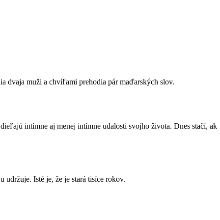
edia dvaja muži a chvíľami prehodia pár maďarských slov.
ľajú intímne aj menej intímne udalosti svojho života. Dnes stačí, ak
držuje. Isté je, že je stará tisíce rokov.