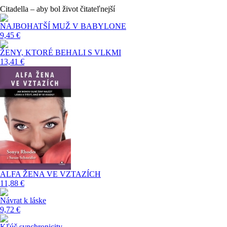
Citadella – aby bol život čitateľnejší
NAJBOHATŠÍ MUŽ V BABYLONE
9,45 €
ŽENY, KTORÉ BEHALI S VLKMI
13,41 €
ALFA ŽENA VE VZTAZÍCH
11,88 €
Návrat k láske
9,72 €
Kľúč synchronicity