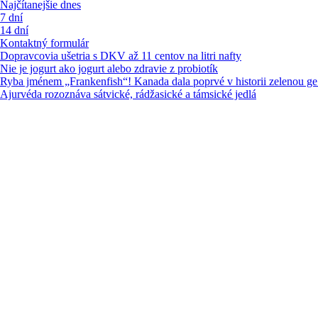
Najčítanejšie dnes
7 dní
14 dní
Kontaktný formulár
Dopravcovia ušetria s DKV až 11 centov na litri nafty
Nie je jogurt ako jogurt alebo zdravie z probiotík
Ryba jménem „Frankenfish“! Kanada dala poprvé v historii zelenou ge.
Ajurvéda rozoznáva sátvické, rádžasické a támsické jedlá