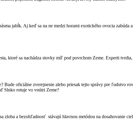
pásma jabĺk. Aj keď sa na ne medzi horami exotického ovocia zabúda
toré sa nachádza stovky míľ pod povrchom Zeme. Experti tvrdia, že t
? Bude oficiálne zverejnenie alebo priesak tejto správy pre ľudstvo ro
ď Slnko rotuje vo vnútri Zeme?
edy sa zloba a bezohľadnosť stávajú hlavnou metódou na dosahovanie cie