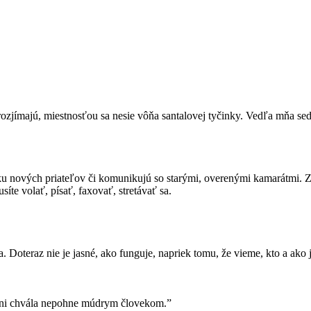
a rozjímajú, miestnosťou sa nesie vôňa santalovej tyčinky. Vedľa mňa s
 nových priateľov či komunikujú so starými, overenými kamarátmi. Zdie
síte volať, písať, faxovať, stretávať sa.
 Doteraz nie je jasné, ako funguje, napriek tomu, že vieme, kto a ako ju u
, ani chvála nepohne múdrym človekom.”