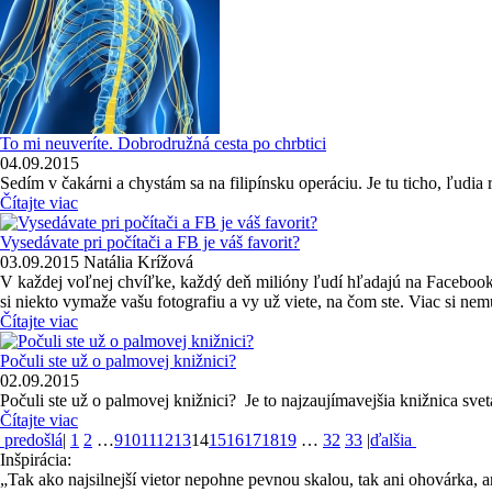
To mi neuveríte. Dobrodružná cesta po chrbtici
04.09.2015
Sedím v čakárni a chystám sa na filipínsku operáciu. Je tu ticho, ľudi
Čítajte viac
Vysedávate pri počítači a FB je váš favorit?
03.09.2015
Natália Krížová
V každej voľnej chvíľke, každý deň milióny ľudí hľadajú na Facebooku
si niekto vymaže vašu fotografiu a vy už viete, na čom ste. Viac si nemu
Čítajte viac
Počuli ste už o palmovej knižnici?
02.09.2015
Počuli ste už o palmovej knižnici? Je to najzaujímavejšia knižnica sveta.
Čítajte viac
predošlá
|
1
2
…
9
10
11
12
13
14
15
16
17
18
19
…
32
33
|
ďalšia
Inšpirácia:
„Tak ako najsilnejší vietor nepohne pevnou skalou, tak ani ohovárka