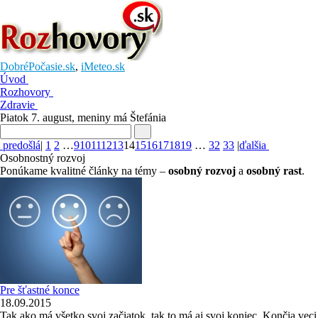
DobréPočasie.sk
,
iMeteo.sk
Úvod
Rozhovory
Zdravie
Piatok 7. august
, meniny má
Štefánia
predošlá
|
1
2
…
9
10
11
12
13
14
15
16
17
18
19
…
32
33
|
ďalšia
Osobnostný rozvoj
Ponúkame kvalitné články na témy –
osobný rozvoj
a
osobný rast
.
Pre šťastné konce
18.09.2015
Tak ako má všetko svoj začiatok, tak to má aj svoj koniec. Končia veci 