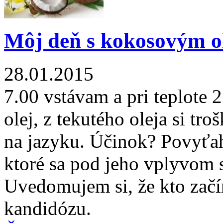
Môj deň s kokosovým o
28.01.2015
7.00 vstávam a pri teplote
olej, z tekutého oleja si t
na jazyku. Účinok? Povyťahu
ktoré sa pod jeho vplyvom s
Uvedomujem si, že kto začí
kandidózu.