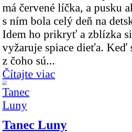
má červené líčka, a pusku a
s ním bola celý deň na dets
Idem ho prikryť a zblízka s
vyžaruje spiace dieťa. Keď 
z čoho sú...
Čítajte viac
Tanec Luny