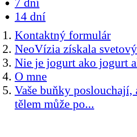
7 dní
14 dní
Kontaktný formulár
NeoVízia získala svetový
Nie je jogurt ako jogurt 
O mne
Vaše buňky poslouchají,
tělem může po...