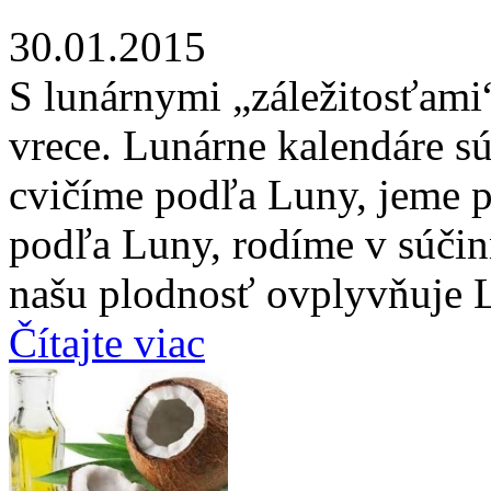
30.01.2015
S lunárnymi „záležitosťami
vrece. Lunárne kalendáre sú
cvičíme podľa Luny, jeme po
podľa Luny, rodíme v súčinn
našu plodnosť ovplyvňuje L
Čítajte viac