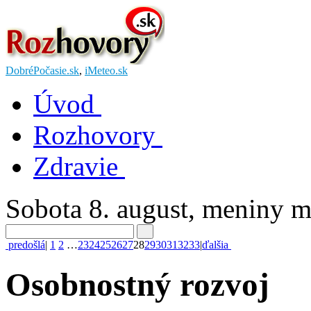
DobréPočasie.sk
,
iMeteo.sk
Úvod
Rozhovory
Zdravie
Sobota 8. august
, meniny 
predošlá
|
1
2
…
23
24
25
26
27
28
29
30
31
32
33
|
ďalšia
Osobnostný rozvoj