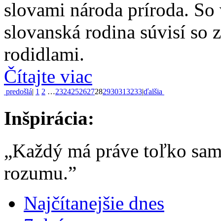
slovami národa príroda. So 
slovanská rodina súvisí so 
rodidlami.
Čítajte viac
predošlá
|
1
2
…
23
24
25
26
27
28
29
30
31
32
33
|
ďalšia
Inšpirácia:
„Každý má práve toľko sam
rozumu.”
Najčítanejšie dnes