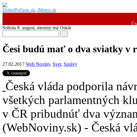
DobréPočasie.sk
,
iMeteo.sk
Úv
Sobota 8. august
, meniny má
Oskár
Česi budú mať o dva sviatky v r
27.02.2017
Web Noviny
,
Svet
,
Správy
Česká vláda podporila náv
všetkých parlamentných klu
v ČR pribudnúť dva význa
(WebNoviny.sk) - Česká vl