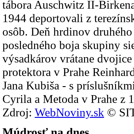
tábora Auschwitz II-Birken
1944 deportovali z terezíns
osôb. Deň hrdinov druhého
posledného boja skupiny s
výsadkárov vrátane dvojice 
protektora v Prahe Reinhar
Jana Kubiša - s príslušníkmi
Cyrila a Metoda v Prahe z 1
Zdroj:
WebNoviny.sk
© SIT
Múdrosť na dnes