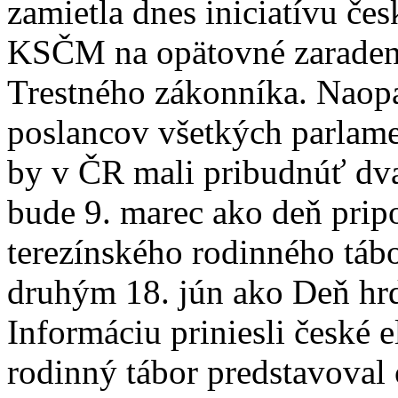
zamietla dnes iniciatívu č
KSČM na opätovné zaradenie
Trestného zákonníka. Naop
poslancov všetkých parlame
by v ČR mali pribudnúť dv
bude 9. marec ako deň prip
terezínského rodinného táb
druhým 18. jún ako Deň hr
Informáciu priniesli české 
rodinný tábor predstavoval