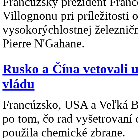
Francúzsky prezident Franc
Villognonu pri príležitosti
vysokorýchlostnej železničn
Pierre N'Gahane.
Rusko a Čína vetovali u
vládu
Francúzsko, USA a Veľká Bri
po tom, čo rad vyšetrovaní 
použila chemické zbrane.