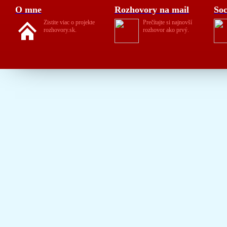
O mne
Rozhovory na mail
Soc
Zistite viac o projekte
Prečítajte si najnovší
rozhovory.sk.
rozhovor ako prvý.