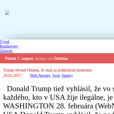
Úvod
Rozhovory
Zdravie
Piatok 7. august
, meniny má
Štefánia
Trump obvinil Obamu, že stojí za politickými protestmi
28.02.2017
Web Noviny
,
Svet
,
Správy
Donald Trump tiež vyhlásil, že vo 
každého, kto v USA žije ilegálne, j
WASHINGTON 28. februára (WebNov