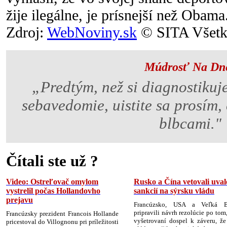
žije ilegálne, je prísnejší než Obama
Zdroj:
WebNoviny.sk
© SITA Všetky
Múdrosť Na Dn
„Predtým, než si diagnostikuje
sebavedomie, uistite sa prosím, 
blbcami."
Čítali ste už ?
Video: Ostreľovač omylom
Rusko a Čína vetovali uval
vystrelil počas Hollandovho
sankcií na sýrsku vládu
prejavu
Francúzsko, USA a Veľká Br
pripravili návrh rezolúcie po tom
Francúzsky prezident Francois Hollande
vyšetrovaní dospel k záveru, že
pricestoval do Villognonu pri príležitosti