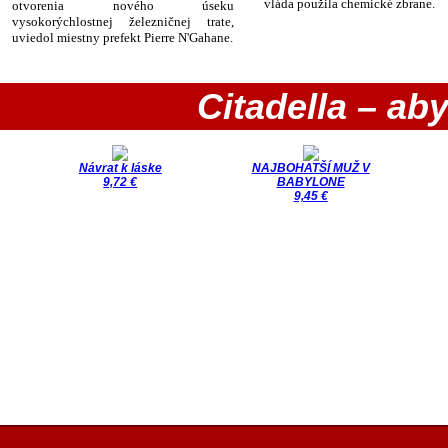
vláda použila chemické zbrane.
otvorenia nového úseku
vysokorýchlostnej železničnej trate,
uviedol miestny prefekt Pierre N'Gahane.
Citadella – aby
Návrat k láske
NAJBOHATŠÍ MUŽ V
9,72 €
BABYLONE
9,45 €