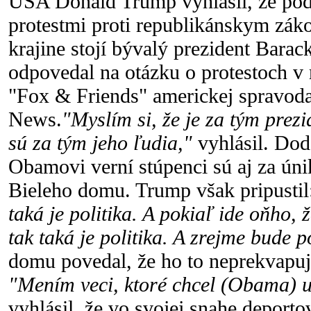
USA Donald Trump vyhlásil, že pod
protestmi proti republikánskym zák
krajine stojí bývalý prezident Bara
odpovedal na otázku o protestoch v
"Fox & Friends" americkej spravoda
News.
"Myslím si, že je za tým prez
sú za tým jeho ľudia,"
vyhlásil. Dod
Obamovi verní stúpenci sú aj za úni
Bieleho domu. Trump však pripusti
taká je politika. A pokiaľ ide oňho, 
tak taká je politika. A zrejme bude 
domu povedal, že ho to neprekvapuje
"Mením veci, ktoré chcel (Obama) u
vyhlásil, že vo svojej snahe deport