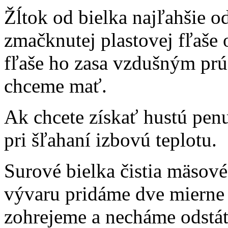
Žĺtok od bielka najľahšie o
zmačknutej plastovej fľaše
fľaše ho zasa vzdušným pr
chceme mať.
Ak chcete získať hustú pen
pri šľahaní izbovú teplotu.
Surové bielka čistia mäsové 
vývaru pridáme dve mierne
zohrejeme a necháme odstáť