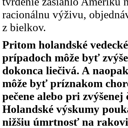
tvrdenie zasiahlo Ameriku n
racionálnu výživu, objednáv
z bielkov.
Pritom holandské vedecké 
prípadoch môže byť zvýše
dokonca liečivá. A naopak
môže byť príznakom choro
pečene alebo pri zvýšenej č
Holandské výskumy poukaz
nižšiu úmrtnosť na rakovi