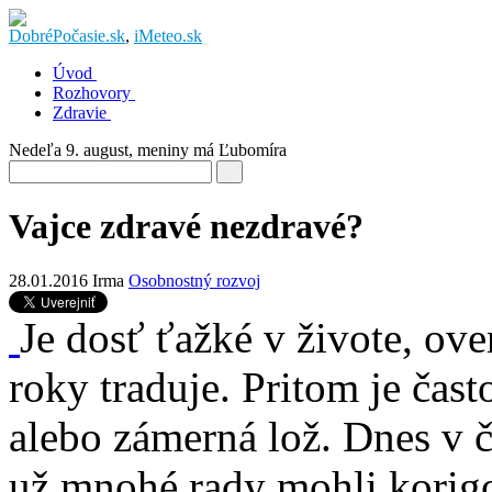
DobréPočasie.sk
,
iMeteo.sk
Úvod
Rozhovory
Zdravie
Nedeľa 9. august
, meniny má
Ľubomíra
Vajce zdravé nezdravé?
28.01.2016
Irma
Osobnostný rozvoj
Je dosť ťažké v živote, ove
roky traduje. Pritom je ča
alebo zámerná lož. Dnes v
už mnohé rady mohli korig