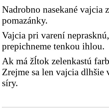
Nadrobno nasekané vajcia 
pomazánky.
Vajcia pri varení neprasknú
prepichneme tenkou ihlou.
Ak má žĺtok zelenkastú farb
Zrejme sa len vajcia dlhšie v
síry.