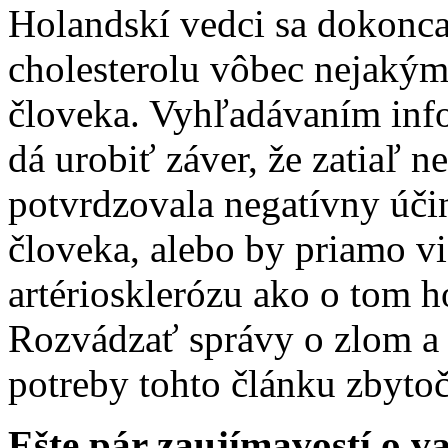
Holandskí vedci sa dokonca 
cholesterolu vôbec nejaký
človeka. Vyhľadávaním info
dá urobiť záver, že zatiaľ n
potvrdzovala negatívny úči
človeka, alebo by priamo vie
artériosklerózu ako o tom 
Rozvádzať správy o zlom a 
potreby tohto článku zbyto
Ešte pár zaujímavostí o v