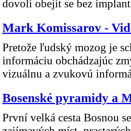
dovolí obejít se bez implan
Mark Komissarov - Vide
Pretože ľudský mozog je s
informáciu obchádzajúc zm
vizuálnu a zvukovú informác
Bosenské pyramidy a 
První velká cesta Bosnou se
zajímavých míst, prastarých