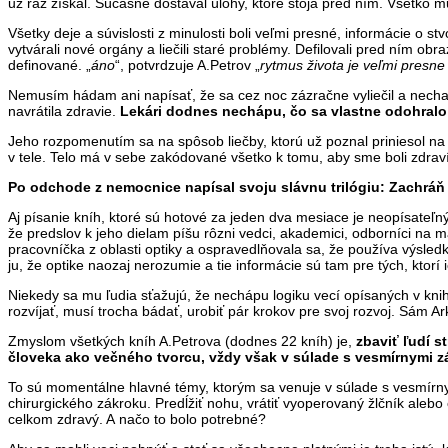
už raz získal. Súčasne dostával úlohy, ktoré stoja pred ním. Všetk
Všetky deje a súvislosti z minulosti boli veľmi presné, informácie o
vytvárali nové orgány a liečili staré problémy. Defilovali pred ním 
definované. „
áno
“, potvrdzuje A.Petrov „
rytmus života je veľmi presn
Nemusím hádam ani napísať, že sa cez noc zázračne vyliečil a nechal v
navrátila zdravie.
Lekári dodnes nechápu, čo sa vlastne odohralo te
Jeho rozpomenutím sa na spôsob liečby, ktorú už poznal priniesol na
v tele. Telo má v sebe zakódované všetko k tomu, aby sme boli zdraví, 
Po odchode z nemocnice napísal svoju slávnu trilógiu: Zachráň 
Aj písanie kníh, ktoré sú hotové za jeden dva mesiace je neopísateľn
že predslov k jeho dielam píšu rôzni vedci, akademici, odborníci na m
pracovníčka z oblasti optiky a ospravedlňovala sa, že používa výsledk
ju, že optike naozaj nerozumie a tie informácie sú tam pre tých, ktorí 
Niekedy sa mu ľudia sťažujú, že nechápu logiku vecí opísaných v knih
rozvíjať, musí trocha bádať, urobiť pár krokov pre svoj rozvoj. Sám Ar
Zmyslom všetkých kníh A.Petrova (dodnes 22 kníh) je,
zbaviť ľudí 
človeka ako večného tvorcu, vždy však v súlade s vesmírnymi z
To sú momentálne hlavné témy, ktorým sa venuje v súlade s vesmírny
chirurgického zákroku. Predĺžiť nohu, vrátiť vyoperovaný žlčník alebo 
celkom zdravý. A načo to bolo potrebné?