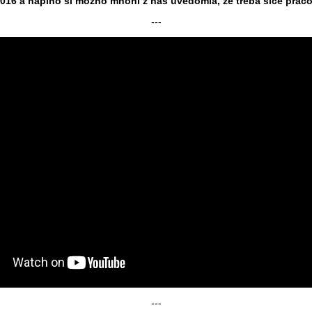
16 a naplno si možno mnohí z nás uvedomia, že treba síce pracova
---
---