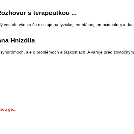
Rozhovor s terapeutkou ...
ý vesmír, všetko čo existuje na fyzickej, mentálnej, emocionálnej a duc
ána Hnízdila
 syndrómoch, ale o problémoch a ťažkostiach. A varuje pred zbytočnými 
nou ge...