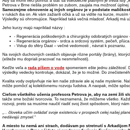
Aby sa mohli veci pohnúť a stať sa všeobecne platnými je treba istý 
Petrova v Brne riešila problém so zubom, zaujala ma možnosť úplnej
Samozrejme obnovenie aj iných orgánov je v podstate maličkosť.
v rukách iba on. Ak vám zažiarili očká a už sa vidíte na kurze, musím 
Výsledky sú ohromujúce. Napríklad taká večná mladosť. Arkadij má už 
Jeho kurzy majú napríklad názvy :
- Regenerácia poškodených a chirurgicky odobratých orgánov 
- Regenerácia orgánov - srdca a srdcový systém, pečeň, pľúca
- Vstup do sféry Daat – večné vedomosti , návrat k poznaniu.
Na svojich duchovných cestách objavuje rôzne portály (brány), ktorýc
(ešteže mu dopriali pracovať na nesmrteľnosti).
Keďže veľa a
rada píšem o vode
spomeniem ešte jednu záležitosť. Dr
výsledky vedecky kontroluje, dokázal, že je to možné. Do znečisteného 
Kvalita vody ovplyvňuje nie len naše zdravie ale aj naše myslenie. 
môže pomôcť aj kolektívnemu rozvoju ľudstva. A naopak, môže spôso
Cieľom všetkého učenia profesora Petrova je, aby na zemi žili slo
takže sme božskí tvorcovia. To neznamená, že môžeme všetko. Každý 
rozvoji, preto sa musíme naučiť riadiť svoj život spôsobom, ktorý nám
„
... človeka učím ovládať svoje existenciu v prospech celej našej pla
nedávajú zmysel.“
A miesto tu nemá ani strach, dodávam po stretnutí s Arkadijo