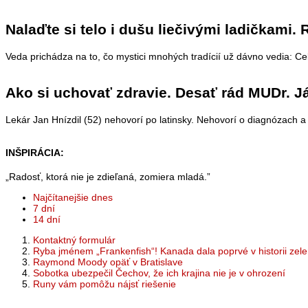
Nalaďte si telo i dušu liečivými ladičkami. 
Veda prichádza na to, čo mystici mnohých tradícií už dávno vedia: Cel
Ako si uchovať zdravie. Desať rád MUDr. J
Lekár Jan Hnízdil (52) nehovorí po latinsky. Nehovorí o diagnózach a
INŠPIRÁCIA:
„Radosť, ktorá nie je zdieľaná, zomiera mladá.”
Najčítanejšie dnes
7 dní
14 dní
Kontaktný formulár
Ryba jménem „Frankenfish“! Kanada dala poprvé v historii zele
Raymond Moody opäť v Bratislave
Sobotka ubezpečil Čechov, že ich krajina nie je v ohrození
Runy vám pomôžu nájsť riešenie