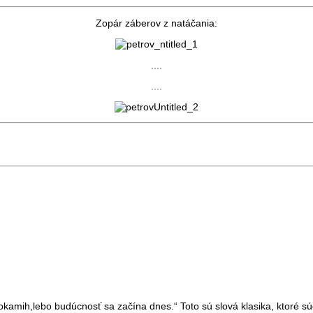
Zopár záberov z natáčania:
....
....
 okamih,lebo budúcnosť sa začína dnes.“ Toto sú slová klasika, ktoré sú