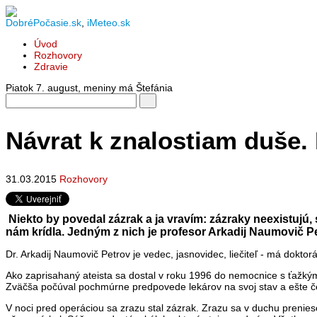
DobréPočasie.sk
,
iMeteo.sk
Úvod
Rozhovory
Zdravie
Piatok 7. august
, meniny má
Štefánia
Návrat k znalostiam duše
31.03.2015
Rozhovory
Niekto by povedal zázrak a ja vravím: zázraky neexistujú,
nám krídla. Jedným z nich je profesor Arkadij Naumovič Pe
Dr. Arkadij Naumovič Petrov je vedec, jasnovidec, liečiteľ - má dokto
Ako zaprisahaný ateista sa dostal v roku 1996 do nemocnice s ťažkým
Zväčša počúval pochmúrne predpovede lekárov na svoj stav a ešte č
V noci pred operáciou sa zrazu stal zázrak. Zrazu sa v duchu prenie