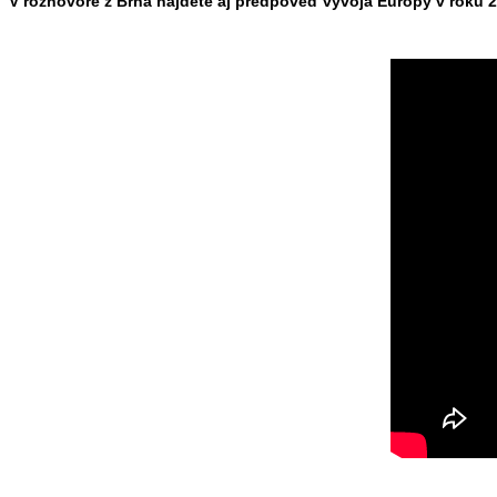
V rozhovore z Brna nájdete aj predpoveď vývoja Európy v roku 20