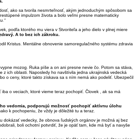
a.
 mladosť, ako sa tvorila nesmrteľnosť, akým jednoduchým spôsobom sa
o prestúpené impulzom života a bolo veľmi presne matematicky
u.“
ek, podľa ktorého mu viera v Stvoriteľa a jeho dielo v plnej miere
zdravý. A to bez ich zákroku.
chodil Kristus. Mentálne obnovenie samoregulačného systému zdravia
 a vypne mozog. Ruka píše a on ani presne nevie čo. Potom sa stáva,
e z ich oblasti. Naposledy ho navštívila jedna ukrajinská vedecká
ebo o ceny, ktoré takto získava sa s ním nemá ako podeliť. Ubezpečil
 iba o veciach, ktoré vieme teraz pochopiť. Človek , ak sa má
bného vedomia, podporujú možnosť pochopiť aktívnu úlohu
nako k pochopeniu, že vždy je dôležité tu a teraz.
hu dokázať vedecky, že obnova ľudských orgánov je možná aj bez
odobrali, boli ochotní potvrdiť, že je opäť tam, kde má byť a navyše