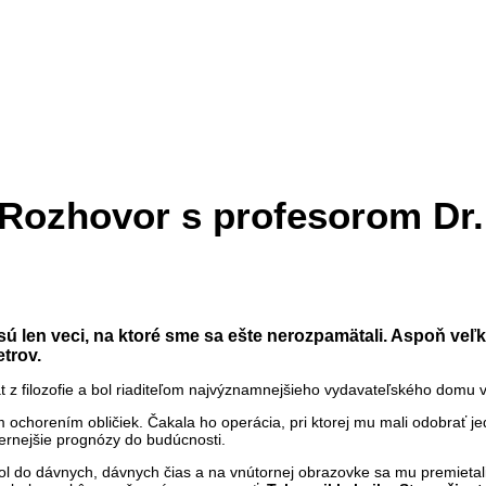
. Rozhovor s profesorom Dr
 sú len veci, na ktoré sme sa ešte nerozpamätali. Aspoň veľk
trov.
rát z filozofie a bol riaditeľom najvýznamnejšieho vydavateľského domu v
 ochorením obličiek. Čakala ho operácia, pri ktorej mu mali odobrať j
ernejšie prognózy do budúcnosti.
sol do dávnych, dávnych čias a na vnútornej obrazovke sa mu premietali