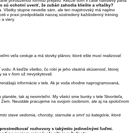
sť stane prirodzenou formou prejavu. Keďže som v čase návštevy pána
s sú ochotní uveriť, že zubári zahodia kliešte a vŕtačky?
a. Všetky stupne nevedie sám, ale ten majstrovský má naplno
učnosti v praxi predpokladá naozaj sústredený každodenný tréning.
a viery.
eľmi veľa cestuje a má stovky plánov, ktoré ešte musí realizovať
vodu. A keďže všetko, čo robí je jeho vlastná skúsenosť, ktorej
ky sa v ňom už nevyskytovali.
prenášajú informácie v tele. Ak je voda vhodne naprogramovaná,
o planéte, tak aj nesmrteľní. My všetci sme bunky v tele Stvoriteľa,
éty Zem. Neustále pracujeme na svojom osobnom, ale aj na spoločnom
omto stave vedomia, choroby, starnutie a smrť sú kategórie, ktoré
rostredkovať rozhovory s takýmito jedinečnými ľuďmi.