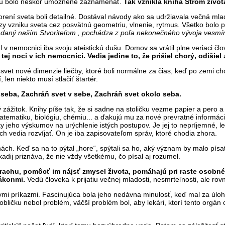
o mu bolo neskôr umožnené zaznamenať.
Tak vznikla kniha Strom život
 stvorení sveta boli detailné. Dostával návody ako sa udržiavala večná
obrazy vzniku sveta cez posvätnú geometriu, vlnenie, rytmus. Všetko bol
e daný naším Stvoriteľom , pochádza z poľa nekonečného vývoja vesmír
 nemocnici iba svoju ateistickú dušu. Domov sa vrátil plne veriaci člov
j noci v ich nemocnici. Vedia jedine to, že prišiel chorý, odišiel 
 svet nové dimenzie liečby, ktoré boli normálne za čias, keď po zemi 
len niekto musí stlačiť štartér.
seba, Zachráň svet v sebe, Zachráň svet okolo seba.
ý zážitok. Knihy píše tak, že si sadne na stoličku vezme papier a pero
atematiku, biológiu, chémiu... a ďakujú mu za nové prevratné informáci
y jeho výskumov na urýchlenie istých postupov. Je jej to nepríjemné, l
ich vedia rozvíjať. On je iba zapisovateľom správ, ktoré chodia zhora.
ách. Keď sa na to pýtal „hore“, spýtali sa ho, aký význam by malo písať
kadij priznáva, že nie vždy všetkému, čo písal aj rozumel.
strachu, pomôcť im nájsť zmysel života, pomáhajú pri raste oso
ákonmi.
Vedú človeka k prijatiu večnej mladosti, nesmrteľnosti, ale rov
mi príkazmi. Fascinujúca bola jeho nedávna minulosť, keď mal za úlo
obličku nebol problém, väčší problém bol, aby lekári, ktorí tento orgán 