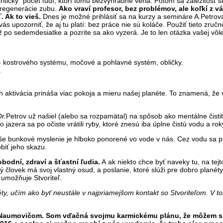
„kritický“ počet ľudí, ktorí tomu bezvýhradne veria. Potom sa záležito
 regenerácie zubu.
Ako vraví profesor, bez problémov, ale koľkí z vá
 Ak to vieš.
Dnes je možné prihlásiť sa na kurzy a semináre A.Petrov
vás upozorniť, že aj tu platí: bez práce nie sú koláče. Použiť tieto zr
po sedemdesiatke a pozrite sa ako vyzerá. Je to len otázka vašej vôle 
- kostrového systému, močové a pohlavné systém, obličky.
.
h aktivácia prináša viac pokoja a mieru našej planéte. To znamená, že v
.Petrov už našiel (alebo sa rozpamätal) na spôsob ako mentálne čistiť 
jazera sa po očiste vrátili ryby, ktoré znesú iba úplne čistú vodu a ro
Naše bunkové myslenie je hlboko ponorené vo vode v nás. Cez vodu sa 
biť jeho skazu.
bodní, zdraví a šťastní ľudia.
A ak niekto chce byť naveky tu, na tejt
človek má svoj vlastný osud, a poslanie, ktoré slúži pre dobro plan
 umožňuje Stvoriteľ.
néty, učím ako byť neustále v najpriamejšom kontakt so Stvoriteľom. V t
m Naumovičom. Som vďačná svojmu karmickému plánu, že môžem sp