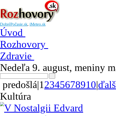
DobréPočasie.sk
,
iMeteo.sk
Úvod
Rozhovory
Zdravie
Nedeľa 9. august
, meniny 
predošlá
|
1
2
3
4
5
6
7
8
9
10
|
ďalš
Kultúra