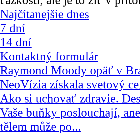
Najčítanejšie dnes
7 dní
14 dní
Kontaktný formulár
Raymond Moody opäť v Bra
NeoVízia získala svetový ce
Ako si uchovať zdravie. De
Vaše buňky poslouchají, an
tělem může po...