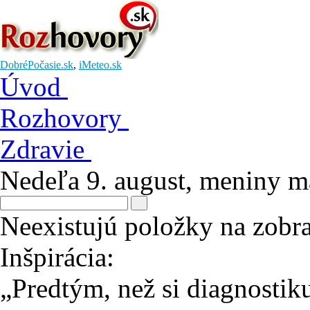
DobréPočasie.sk
,
iMeteo.sk
Úvod
Rozhovory
Zdravie
Nedeľa 9. august
, meniny 
Neexistujú položky na zobr
Inšpirácia:
„Predtým, než si diagnostiku