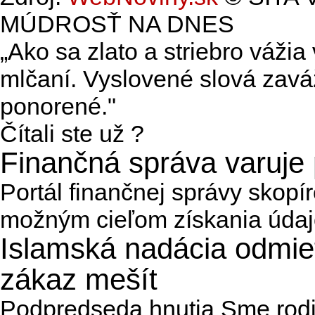
MÚDROSŤ NA DNES
„Ako sa zlato a striebro vážia
mlčaní. Vyslovené slová zaváž
ponorené."
Čítali ste už ?
Finančná správa varuje 
Portál finančnej správy skop
možným cieľom získania údajo
Islamská nadácia odmie
zákaz mešít
Podpredseda hnutia Sme rodi