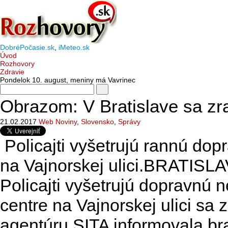
DobréPočasie.sk
,
iMeteo.sk
Úvod
Rozhovory
Zdravie
Pondelok 10. august
, meniny má
Vavrinec
Obrazom: V Bratislave sa zra
21.02.2017
Web Noviny
,
Slovensko
,
Správy
Policajti vyšetrujú rannú do
na Vajnorskej ulici.BRATISLA
Policajti vyšetrujú dopravnú 
centre na Vajnorskej ulici sa z
agentúru SITA informovala br