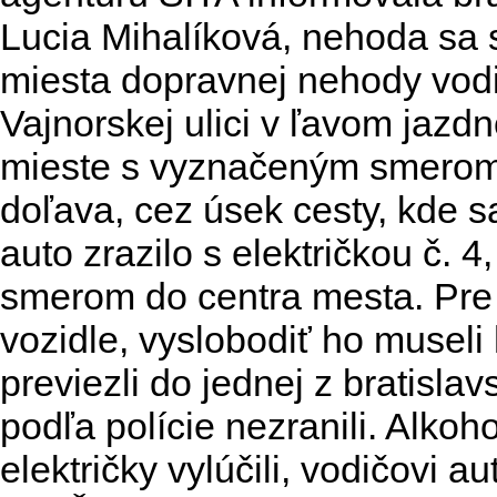
Lucia Mihalíková, nehoda sa s
miesta dopravnej nehody vodi
Vajnorskej ulici v ľavom jaz
mieste s vyznačeným smerom 
doľava, cez úsek cesty, kde s
auto zrazilo s električkou č. 4,
smerom do centra mesta. Pre 
vozidle, vyslobodiť ho museli
previezli do jednej z bratisla
podľa polície nezranili. Alko
električky vylúčili, vodičovi a