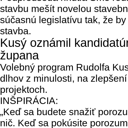
stavbu mešít novelou staveb
súčasnú legislatívu tak, že b
stavba.
Kusý oznámil kandidatúr
župana
Volebný program Rudolfa Kus
dlhov z minulosti, na zlepšen
projektoch.
INŠPIRÁCIA:
„Keď sa budete snažiť poroz
nič. Keď sa pokúsite porozumi