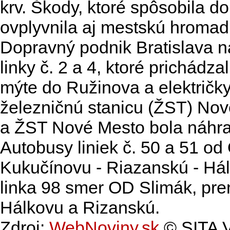
krv. Škody, ktoré spôsobila 
ovplyvnila aj mestskú hromad
Dopravný podnik Bratislava na
linky č. 2 a 4, ktoré prichádz
mýte do Ružinova a električk
železničnú stanicu (ŽST) No
a ŽST Nové Mesto bola náhr
Autobusy liniek č. 50 a 51 od
Kukučínovu - Riazanskú - Hál
linka 98 smer OD Slimák, pre
Hálkovu a Rizanskú.
Zdroj:
WebNoviny.sk
© SITA V