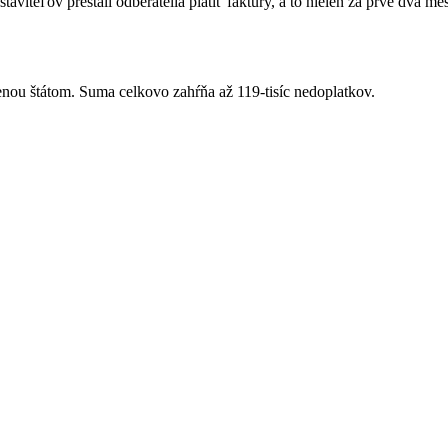
teľov prestali odberatelia platiť faktúry, a to nielen za prvé dva mesi
nou štátom. Suma celkovo zahŕňa až 119-tisíc nedoplatkov.