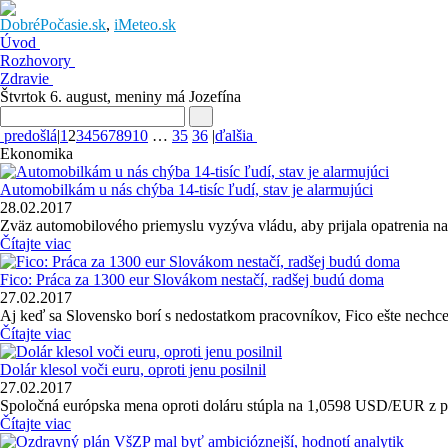
DobréPočasie.sk
,
iMeteo.sk
Úvod
Rozhovory
Zdravie
Štvrtok 6. august
, meniny má
Jozefína
predošlá
|
1
2
3
4
5
6
7
8
9
10
…
35
36
|
ďalšia
Ekonomika
Automobilkám u nás chýba 14-tisíc ľudí, stav je alarmujúci
28.02.2017
Zväz automobilového priemyslu vyzýva vládu, aby prijala opatrenia na 
Čítajte viac
Fico: Práca za 1300 eur Slovákom nestačí, radšej budú doma
27.02.2017
Aj keď sa Slovensko borí s nedostatkom pracovníkov, Fico ešte nechce
Čítajte viac
Dolár klesol voči euru, oproti jenu posilnil
27.02.2017
Spoločná európska mena oproti doláru stúpla na 1,0598 USD/EUR z 
Čítajte viac