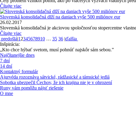
Celý problém vznikol potom, ako po viacerých výzvach vládnych predstavi
Čítajte viac
Slovenská konsolidačná dlží na daniach vyše 500 miliónov eur
26.02.2017
Slovenská konsolidačná je akciovou spoločnosťou stopercentne vlastne
Čítajte viac
predošlá
|
1
2
3
4
5
6
7
8
9
10
…
35
36
|
ďalšia
Inšpirácia:
„Kto chce hýbať svetom, musí pohnúť najskôr sám sebou.”
Najčítanejšie dnes
7 dní
14 dní
Kontaktný formulár
Ajurvéda rozoznáva sátvické, rádžasické a támsické jedlá
Sobotka ubezpečil Čechov, že ich krajina nie je v ohrození
Runy vám pomôžu nájsť riešenie
O mne