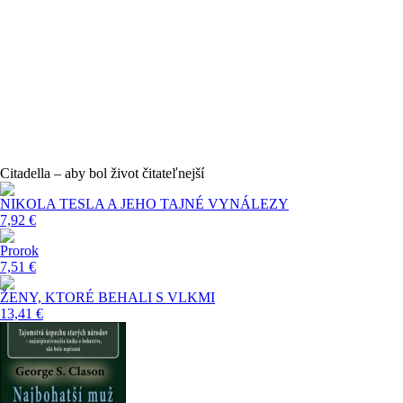
Citadella – aby bol život čitateľnejší
NIKOLA TESLA A JEHO TAJNÉ VYNÁLEZY
7,92 €
Prorok
7,51 €
ŽENY, KTORÉ BEHALI S VLKMI
13,41 €