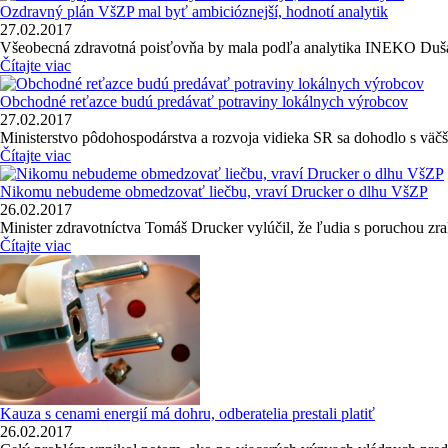
Ozdravný plán VšZP mal byť ambicióznejší, hodnotí analytik
27.02.2017
Všeobecná zdravotná poisťovňa by mala podľa analytika INEKO Dušana
Čítajte viac
Obchodné reťazce budú predávať potraviny lokálnych výrobcov
27.02.2017
Ministerstvo pôdohospodárstva a rozvoja vidieka SR sa dohodlo s väčši
Čítajte viac
Nikomu nebudeme obmedzovať liečbu, vraví Drucker o dlhu VšZP
26.02.2017
Minister zdravotníctva Tomáš Drucker vylúčil, že ľudia s poruchou zraku
Čítajte viac
Kauza s cenami energií má dohru, odberatelia prestali platiť
26.02.2017