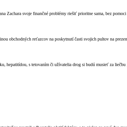
 Zachara svoje finančné problémy riešiť prioritne sama, bez pomoci 
nou obchodných reťazcov na poskytnutí časti svojich pultov na prezent
, hepatitídou, s tetovaním či užívatelia drog si budú musieť za liečbu p