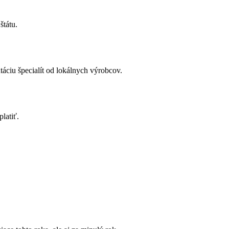
štátu.
áciu špecialít od lokálnych výrobcov.
latiť.