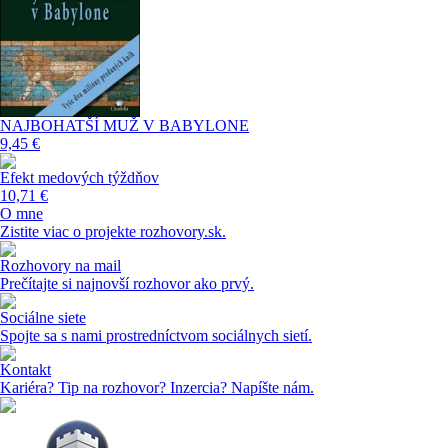
NAJBOHATŠÍ MUŽ V BABYLONE
9,45 €
Efekt medových týždňov
10,71 €
O mne
Zistite viac o projekte rozhovory.sk.
Rozhovory na mail
Prečítajte si najnovší rozhovor ako prvý.
Sociálne siete
Spojte sa s nami prostredníctvom sociálnych sietí.
Kontakt
Kariéra? Tip na rozhovor? Inzercia? Napíšte nám.