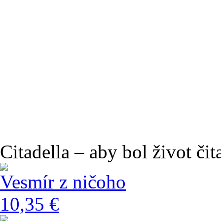
Citadella – aby bol život čit
Vesmír z ničoho
10,35 €