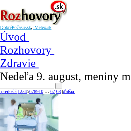
DobréPočasie.sk
,
iMeteo.sk
Úvod
Rozhovory
Zdravie
Nedeľa 9. august
, meniny 
predošlá
|
1
2
3
4
5
6
7
8
9
10
…
67
68
|
ďalšia