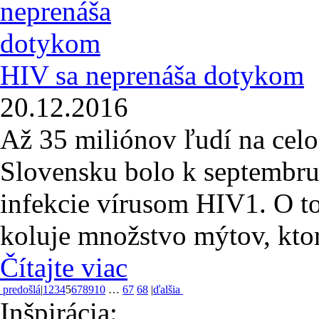
HIV sa neprenáša dotykom
20.12.2016
Až 35 miliónov ľudí na celo
Slovensku bolo k septembr
infekcie vírusom HIV1. O 
koluje množstvo mýtov, ktoré
Čítajte viac
predošlá
|
1
2
3
4
5
6
7
8
9
10
…
67
68
|
ďalšia
Inšpirácia: