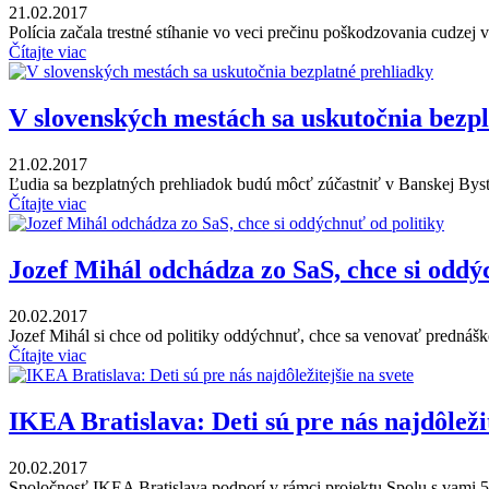
21.02.2017
Polícia začala trestné stíhanie vo veci prečinu poškodzovania cudzej v
Čítajte viac
V slovenských mestách sa uskutočnia bezp
21.02.2017
Ľudia sa bezplatných prehliadok budú môcť zúčastniť v Banskej Bystri
Čítajte viac
Jozef Mihál odchádza zo SaS, chce si oddý
20.02.2017
Jozef Mihál si chce od politiky oddýchnuť, chce sa venovať prednáško
Čítajte viac
IKEA Bratislava: Deti sú pre nás najdôležit
20.02.2017
Spoločnosť IKEA Bratislava podporí v rámci projektu Spolu s vami 