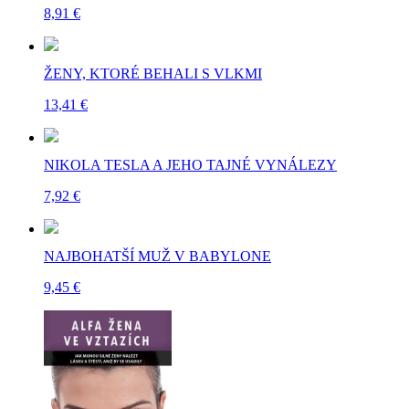
8,91 €
ŽENY, KTORÉ BEHALI S VLKMI
13,41 €
NIKOLA TESLA A JEHO TAJNÉ VYNÁLEZY
7,92 €
NAJBOHATŠÍ MUŽ V BABYLONE
9,45 €