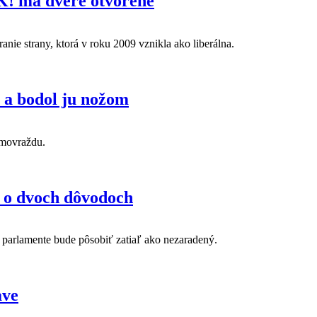
K! má dvere otvorené
ie strany, ktorá v roku 2009 vznikla ako liberálna.
 a bodol ju nožom
amovraždu.
í o dvoch dôvodoch
 parlamente bude pôsobiť zatiaľ ako nezaradený.
ave