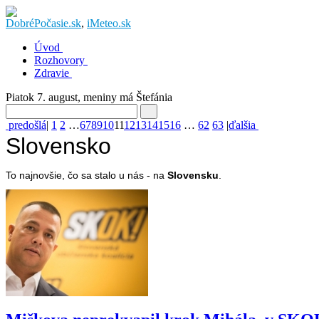
DobréPočasie.sk
,
iMeteo.sk
Úvod
Rozhovory
Zdravie
Piatok 7. august
, meniny má
Štefánia
predošlá
|
1
2
…
6
7
8
9
10
11
12
13
14
15
16
…
62
63
|
ďalšia
Slovensko
To najnovšie, čo sa stalo u nás - na
Slovensku
.