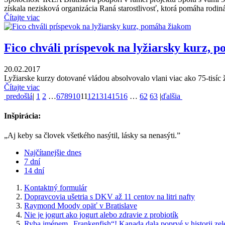
získala nezisková organizácia Raná starostlivosť, ktorá pomáha rod
Čítajte viac
Fico chváli príspevok na lyžiarsky kurz,
20.02.2017
Lyžiarske kurzy dotované vládou absolvovalo vlani viac ako 75-tisíc 
Čítajte viac
predošlá
|
1
2
…
6
7
8
9
10
11
12
13
14
15
16
…
62
63
|
ďalšia
Inšpirácia:
„Aj keby sa človek všetkého nasýtil, lásky sa nenasýti.”
Najčítanejšie dnes
7 dní
14 dní
Kontaktný formulár
Dopravcovia ušetria s DKV až 11 centov na litri nafty
Raymond Moody opäť v Bratislave
Nie je jogurt ako jogurt alebo zdravie z probiotík
Ryba jménem „Frankenfish“! Kanada dala poprvé v historii zele