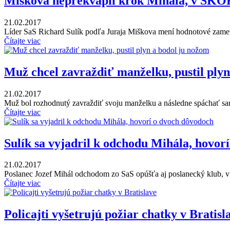
Miškova neprekvapil krok Mihála, v SKO
21.02.2017
Líder SaS Richard Sulík podľa Juraja Miškova mení hodnotové zameran
Čítajte viac
Muž chcel zavraždiť manželku, pustil plyn
21.02.2017
Muž bol rozhodnutý zavraždiť svoju manželku a následne spáchať s
Čítajte viac
Sulík sa vyjadril k odchodu Mihála, hovor
21.02.2017
Poslanec Jozef Mihál odchodom zo SaS opúšťa aj poslanecký klub, v
Čítajte viac
Policajti vyšetrujú požiar chatky v Bratisl