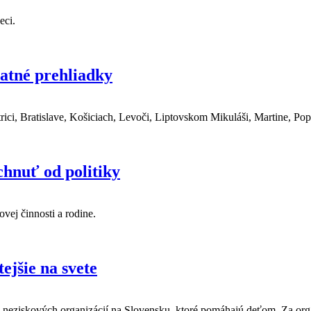
eci.
latné prehliadky
ci, Bratislave, Košiciach, Levoči, Liptovskom Mikuláši, Martine, Popr
chnuť od politiky
vej činnosti a rodine.
ejšie na svete
5 neziskových organizácií na Slovensku, ktoré pomáhajú deťom. Za or