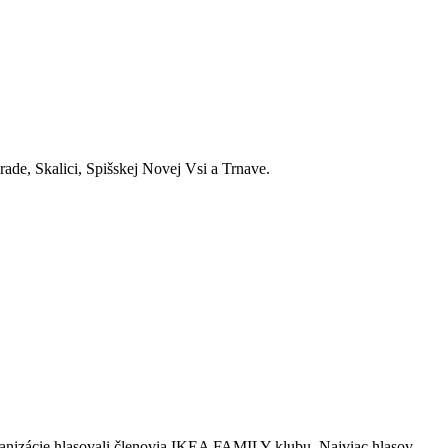
ade, Skalici, Spišskej Novej Vsi a Trnave.
ganizácie hlasovali členovia IKEA FAMILY klubu. Najviac hlasov