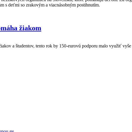
inám s deťmi so zrakovým a viacnásobným postihnutím.
 pomáha žiakom
žiakov a študentov, tento rok by 150-eurovú podporu malo využiť vyše 
nou ge...